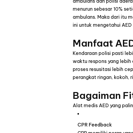
ambulans dan polisi daera
menurun sebesar 10% setia
ambulans. Maka dari itu me
ini untuk mengetahui AED
Manfaat AED
Kendaraan polisi pasti le
waktu respons yang lebih c
proses resusitasi lebih c
perangkat ringan, kokoh, 
Bagaiman Fit
Alat medis AED yang paling
CPR Feedback