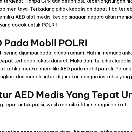
h terdekat. Tanpa CPR dan defibrilasi, keberlangsungan h
p menitnya. Terkadang pihak kepolisian dapat tiba terle
miliki AED alat medis, kesiap siagaan negara akan menjadi 
 yang cocok untuk POLRI!
 Pada Mobil POLRI
bih sering dijumpai pada jalanan umum. Hal ini memungkin
epat terhadap lokasi darurat. Maka dari itu, pihak kepoli
epat ketika mereka memiliki AED pada mobil patroli. Pera
ringkas, dan mudah untuk digunakan dengan instruksi yang j
ur AED Medis Yang Tepat Un
 tepat untuk polisi, wajib memiliki fitur sebagai berikut.