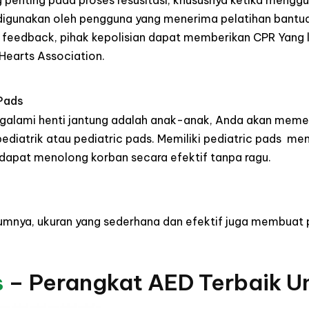
g penting pada proses resusitasi, khususnya ketika meng
digunakan oleh pengguna yang menerima pelatihan bantua
 feedback, pihak kepolisian dapat memberikan CPR Yang le
Hearts Association.
 Pads
galami henti jantung adalah anak-anak, Anda akan meme
ediatrik atau pediatric pads. Memiliki pediatric pads 
 dapat menolong korban secara efektif tanpa ragu.
lumnya, ukuran yang sederhana dan efektif juga membuat 
s
– Perangkat AED Terbaik Un