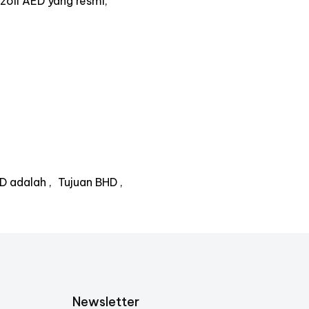
zoll AED yang resmi,
D adalah
Tujuan BHD
Newsletter