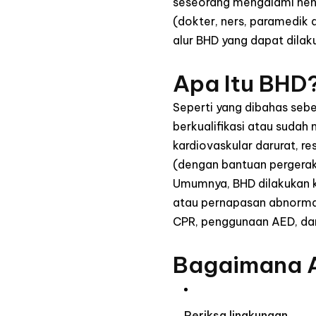
seseorang mengalami henti
(dokter, ners, paramedik 
alur BHD yang dapat dilak
Apa Itu BHD
Seperti yang dibahas seb
berkualifikasi atau sudah 
kardiovaskular darurat, re
(dengan bantuan pergerakan
Umumnya, BHD dilakukan k
atau pernapasan abnormal
CPR, penggunaan AED, da
Bagaimana A
Periksa lingkungan