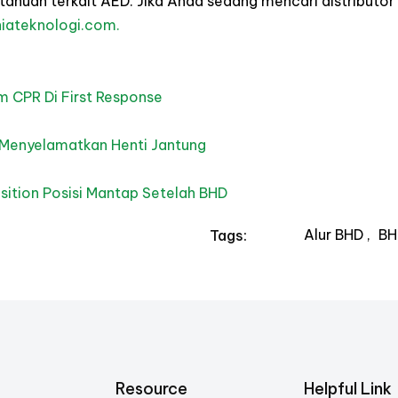
tahuan terkait AED. Jika Anda sedang mencari distributor 
iateknologi.com
.
am
CPR
Di First Response
 Menyelamatkan Henti Jantung
sition Posisi Mantap Setelah
BHD
Alur BHD
BH
Tags:
Resource
Helpful Link