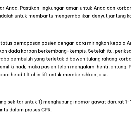
itar Anda. Pastikan lingkungan aman untuk Anda dan korba
 adalah untuk membantu mengembalikan denyut jantung k
a status pernapasan pasien dengan cara miringkan kepala
kah dada korban berkembang-kempis. Setelah itu, periksa
aba pembuluh yang terletak dibawah tulang rahang korban
miliki nadi, maka pasien telah mengalami henti jantung. P
ra head tilt chin lift untuk membersihkan jalur.
ang sekitar untuk 1) menghubungi nomor gawat darurat 1
antu dalam proses CPR.