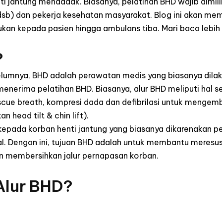
 jantung mendadak. Biasanya, pelatihan BHD wajib dimili
dsb) dan pekerja kesehatan masyarakat. Blog ini akan me
ukan kepada pasien hingga ambulans tiba. Mari baca lebih 
?
elumnya, BHD adalah perawatan medis yang biasanya dilak
menerima pelatihan BHD. Biasanya, alur BHD meliputi hal s
scue breath, kompresi dada dan defibrilasi
untuk mengemb
 head tilt & chin lift).
epada korban henti jantung yang biasanya dikarenakan 
. Dengan ini, tujuan BHD adalah untuk membantu meresus
n membersihkan jalur pernapasan korban.
lur BHD?