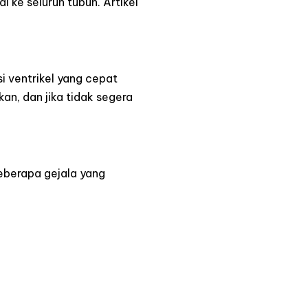
 ke seluruh tubuh. Artikel
si ventrikel yang cepat
kan, dan jika tidak segera
eberapa gejala yang