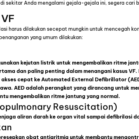
di sekitar Anda mengalami gejala-gejala ini, segera cari
 VF
ilasi harus dilakukan secepat mungkin untuk mencegah komp
 penanganan yang umum dilakukan:
unakan kejutan listrik untuk mengembalikan ritme jant
rtama dan paling penting dalam menangani kasus VF. 
iki akses cepat ke Automated External Defibrillator (A
wa. AED adalah perangkat yang dirancang untuk memb
ntu mengembalikan ritme jantung yang normal.
opulmonary Resuscitation)
njaga aliran darah ke organ vital sampai defibrilasi 
tan
resepkan obat antiaritmia untuk membantu mengontro