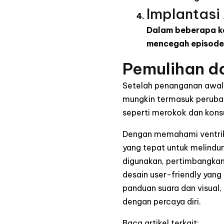
Implantasi
Dalam beberapa kas
mencegah episode 
Pemulihan 
Setelah penanganan awal, 
mungkin termasuk perubaha
seperti merokok dan kons
Dengan memahami ventrike
yang tepat untuk melindu
digunakan, pertimbangkan
desain user-friendly yan
panduan suara dan visua
dengan percaya diri.
Baca artikel terkait: