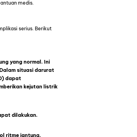
 bantuan medis.
likasi serius. Berikut
ung yang normal. Ini
Dalam situasi darurat
ED) dapat
erikan kejutan listrik
dapat dilakukan.
l ritme jantung.