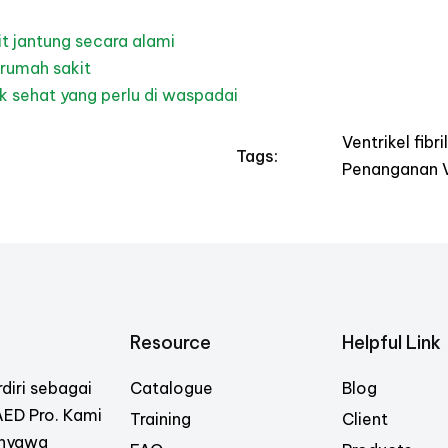
t jantung secara alami
 rumah sakit
dak sehat yang perlu di waspadai
Ventrikel fibri
Tags:
Penanganan Ve
Resource
Helpful Link
diri sebagai
Catalogue
Blog
 AED Pro. Kami
Training
Client
 nyawa