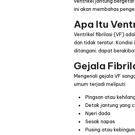
ventrikel jantung bergetar
ini akan membahas pengert
Apa Itu Ventr
Ventrikel fibrilasi (VF) a
dan tidak teratur. Kondisi
ditangani, dapat berakiba
Gejala Fibril
Mengenali gejala VF sang
umum terjadi meliputi:
Pingsan atau kehilan
Detak jantung yang c
Nyeri dada
Sesak napas
Pusing atau kebing