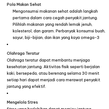
Pola Makan Sehat
Mengonsumsi
makanan
sehat
adalah
langkah
pertama
dalam
cara
cegah
penyakit
jantung
.
Pilihlah
makanan
yang
rendah
lemak
jenuh
,
kolesterol
, dan garam.
Perbanyak
konsumsi
buah
,
sayur
,
biji-bijian
, dan ikan yang kaya omega-
3
Olahraga
Teratur
Olahraga
teratur
dapat
membantu
menjaga
kesehatan
jantung
.
Aktivitas
fisik
seperti
berjalan
kaki,
bersepeda
,
atau
berenang
selama
30
menit
setiap
hari
dapat
menjadi
cara
merawat
penyakit
jantung
yang
efektif
.
Mengelola
Stre
s
Stres yang
berlebihan
dapat
memicu
jantung