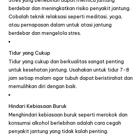
berdebar
dan
meningkatkan
risiko
penyakit
jantung
.
Cobalah
teknik
relaksasi
seperti
meditasi
, yoga,
atau
pernapasan
dalam
untuk
atasi
jantung
berdebar
dan
mengelola
stres
.
Tidur
yang
Cukup
Tidur yang
cukup
dan
berkualitas
sangat
penting
untuk
kesehatan
jantung
.
Usahakan
untuk
tidur
7-8
jam
setiap
malam
agar
tubuh
dapat
beristirahat
dan
memulihkan
diri
dengan
baik
.
Hindari
Kebiasaan
Buruk
Menghindari
kebiasaan
buruk
seperti
merokok
dan
konsumsi
alkohol
berlebihan
adalah
cara
cegah
penyakit
jantung
yang
tidak
kalah
penting
.