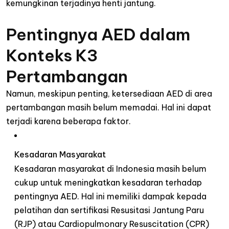
kemungkinan
terjadinya
henti
jantung
.
Pentingnya
AED
dalam
Konteks
K3
Pertambangan
Namun
,
meskipun
penting
,
ketersediaan
AED di area
pertambangan
masih
belum
memadai
. Hal
ini
dapat
terjadi
karena
beberapa
faktor
.
Kesadaran
Masyarakat
Kesadaran
masyarakat
di Indonesia
masih
belum
cukup
untuk
meningkatkan
kesadaran
terhadap
pentingnya
AED. Hal
ini
memiliki
dampak
kepada
pelatihan
dan
sertifikasi
Resusitasi
Jantung
Paru
(RJP)
atau
Cardiopulmonary Resuscitation (CPR)