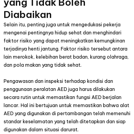
yang
Tidak
Boleh
Diabaikan
Selain
itu
,
penting
juga
untuk
mengedukasi
pekerja
mengenai
pentingnya
hidup
sehat
dan
menghindari
faktor
risiko yang
dapat
meningkatkan
kemungkinan
terjadinya
henti
jantung
.
Faktor
risiko
tersebut
antara
lain
merokok
,
kelebihan
berat
badan
,
kurang
olahraga
,
dan
pola
makan
yang
tidak
sehat
.
Pengawasan
dan
inspeksi
terhadap
kondisi
dan
penggunaan
peralatan
AED
juga
harus
dilakukan
secara
rutin
untuk
memastikan
fungsi
AED
berjalan
lancar
.
Hal
ini
bertujuan
untuk
memastikan
bahwa
alat
AED yang
digunakan
di
pertambangan
telah
memenuhi
standar
keselamatan
yang
telah
ditetapkan
dan
siap
digunakan
dalam
situasi
darurat
.