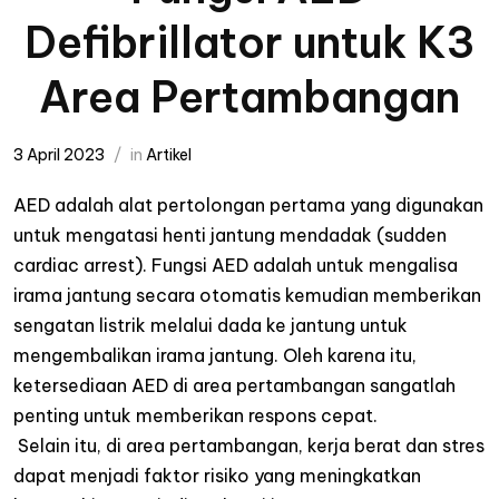
Defibrillator untuk K3
Area Pertambangan
3 April 2023
in
Artikel
AED
adalah
alat
pertolongan
pertama
yang
digunakan
untuk
mengatasi
henti
jantung
mendadak
(sudden
cardiac arrest
)
.
Fungsi
AED
adalah
untuk
mengalisa
irama
jantung
secara
otomatis
kemudian
memberikan
sengatan
listrik
melalui
dada
ke
jantung
untuk
mengembalikan
irama
jantung
.
Oleh
karena
itu
,
ketersediaan
AED di area
pertambangan
sangatlah
penting
untuk
memberikan
respons
cepat
.
Selain
itu
, di area
pertambangan
,
kerja
berat
dan
stres
dapat
menjadi
faktor
risiko
yang
meningkatkan