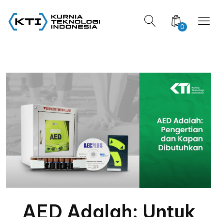
0
AED Adalah: Untuk