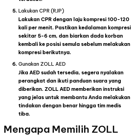
Lakukan CPR (RJP)
Lakukan CPR dengan laju kompresi 100-120
kali per menit. Pastikan kedalaman kompresi
sekitar 5-6 cm, dan biarkan dada korban
kembali ke posisi semula sebelum melakukan
kompresi berikutnya.
Gunakan ZOLL AED
Jika AED sudah tersedia, segera nyalakan
perangkat dan ikuti panduan suara yang
diberikan. ZOLL AED memberikan instruksi
yang jelas untuk membantu Anda melakukan
tindakan dengan benar hingga tim medis
tiba.
Mengapa Memilih ZOLL