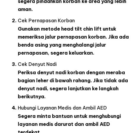
segera pindahkan korban ke area yang lebih
aman.
Cek Pernapasan Korban
Gunakan metode head tilt chin lift untuk
memeriksa jalur pernapasan korban. Jika ada
benda asing yang menghalangi jalur
pernapasan, segera keluarkan.
Cek Denyut Nadi
Periksa denyut nadi korban dengan meraba
bagian leher di bawah rahang. Jika tidak ada
denyut nadi, segera lanjutkan ke langkah
berikutnya.
Hubungi Layanan Medis dan Ambil AED
Segera minta bantuan untuk menghubungi
layanan medis darurat dan ambil AED
terdekat.