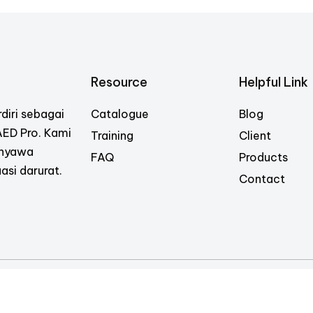
Resource
Helpful Link
diri sebagai
Catalogue
Blog
 AED Pro. Kami
Training
Client
 nyawa
FAQ
Products
asi darurat.
Contact
 (KTI). All Rights Reserved