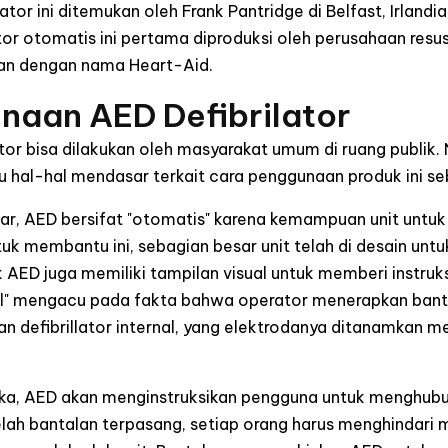
ilator ini ditemukan oleh Frank Pantridge di Belfast, Irlan
tor otomatis ini pertama diproduksi oleh perusahaan resus
rkan dengan nama Heart-Aid.
naan AED Defibrilator
or bisa dilakukan oleh masyarakat umum di ruang publik.
hu hal-hal mendasar terkait cara penggunaan produk ini 
r, AED bersifat "otomatis" karena kemampuan unit untuk 
tuk membantu ini, sebagian besar unit telah di desain u
 AED juga memiliki tampilan visual untuk memberi instru
al" mengacu pada fakta bahwa operator menerapkan bant
 defibrillator internal, yang elektrodanya ditanamkan m
uka, AED akan menginstruksikan pengguna untuk menghub
elah bantalan terpasang, setiap orang harus menghindari