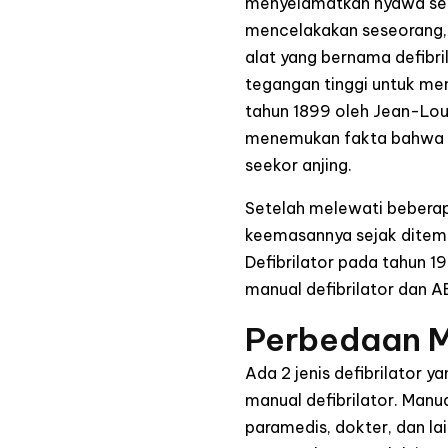
menyelamatkan nyawa sese
mencelakakan seseorang, 
alat yang bernama defibri
tegangan tinggi untuk mem
tahun 1899 oleh Jean-Louis
menemukan fakta bahwa sen
seekor anjing.
Setelah melewati beberap
keemasannya sejak ditemu
Defibrilator pada tahun 1
manual defibrilator dan AE
Perbedaan Ma
Ada 2 jenis defibrilator 
manual defibrilator. Manua
paramedis, dokter, dan l