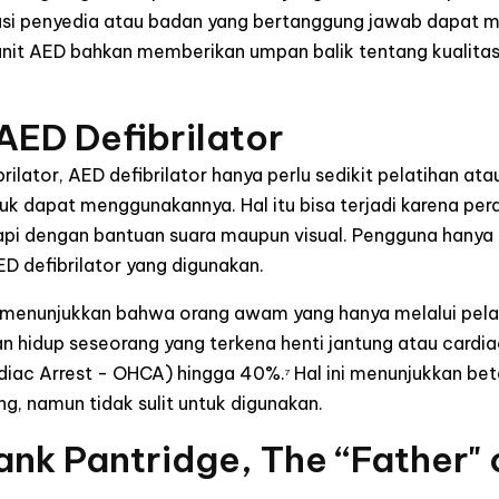
asi penyedia atau badan yang bertanggung jawab dapat me
 unit AED bahkan memberikan umpan balik tentang kualitas
AED Defibrilator
rilator, AED defibrilator hanya perlu sedikit pelatihan at
k dapat menggunakannya. Hal itu bisa terjadi karena per
kapi dengan bantuan suara maupun visual. Pengguna hanya t
ED defibrilator yang digunakan.
h menunjukkan bahwa orang awam yang hanya melalui pelat
hidup seseorang yang terkena henti jantung atau cardiac
rdiac Arrest - OHCA) hingga 40%.
Hal ini menunjukkan be
7
, namun tidak sulit untuk digunakan.
nk Pantridge, The “Father"