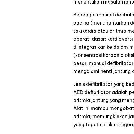
menentukan masalah jant
Beberapa manual defibrila
pacing (menghantarkan de
takikardia atau aritmia m
operasi dasar: kardioversi 
diintegrasikan ke dalam
(konsentrasi karbon dioks
besar, manual defibrilat
mengalami henti jantung a
Jenis defibrilator yang ke
AED defibrilator adalah 
aritmia jantung yang menga
Alat ini mampu mengobati 
aritmia, memungkinkan ja
yang tepat untuk mengemb