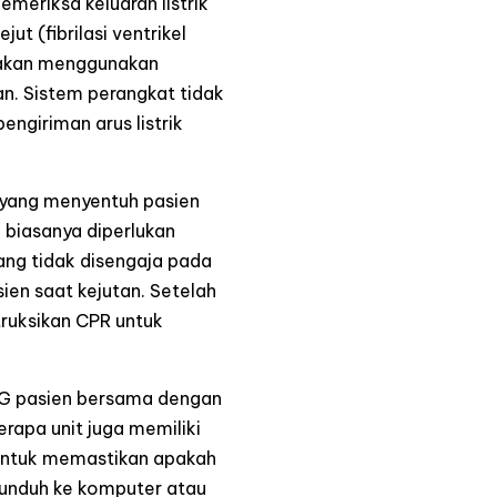
eriksa keluaran listrik
t (fibrilasi ventrikel
a akan menggunakan
an. Sistem perangkat tidak
ngiriman arus listrik
 yang menyentuh pasien
biasanya diperlukan
ng tidak disengaja pada
ien saat kejutan. Setelah
truksikan CPR untuk
EKG pasien bersama dengan
rapa unit juga memiliki
untuk memastikan apakah
iunduh ke komputer atau