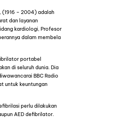
, (1916 – 2004) adalah
urat dan layanan
dang kardiologi, Profesor
uk perannya dalam membela
brilator portabel
kan di seluruh dunia. Dia
t diwawancarai BBC Radio
at untuk keuntungan
ibrilasi perlu dilakukan
upun AED defibrilator.