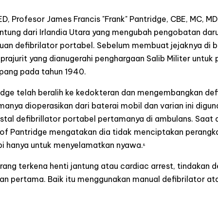
D, Profesor James Francis "Frank" Pantridge, CBE, MC, MD
antung dari Irlandia Utara yang mengubah pengobatan dar
n defibrilator portabel. Sebelum membuat jejaknya di bi
prajurit yang dianugerahi penghargaan Salib Militer unt
epang pada tahun 1940.
idge telah beralih ke kedokteran dan mengembangkan defi
nya dioperasikan dari baterai mobil dan varian ini diguna
stal defibrillator portabel pertamanya di ambulans. Saa
Prof Pantridge mengatakan dia tidak menciptakan perangk
tapi hanya untuk menyelamatkan nyawa.
8
ang terkena henti jantung atau cardiac arrest, tindakan def
n pertama. Baik itu menggunakan manual defibrilator ata