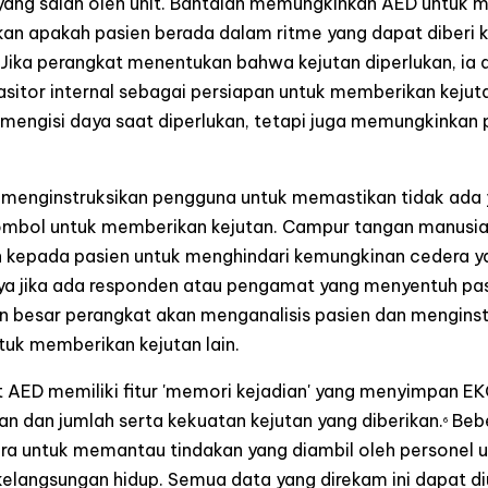
ng salah oleh unit. Bantalan memungkinkan AED untuk mem
an apakah pasien berada dalam ritme yang dapat diberi keju
). Jika perangkat menentukan bahwa kejutan diperlukan, i
asitor internal sebagai persiapan untuk memberikan kejut
mengisi daya saat diperlukan, tetapi juga memungkinkan pe
at menginstruksikan pengguna untuk memastikan tidak ada
mbol untuk memberikan kejutan. Campur tangan manusia 
 kepada pasien untuk menghindari kemungkinan cedera ya
nya jika ada responden atau pengamat yang menyentuh pas
an besar perangkat akan menganalisis pasien dan mengins
ntuk memberikan kejutan lain.
 AED memiliki fitur 'memori kejadian' yang menyimpan 
kan dan jumlah serta kekuatan kejutan yang diberikan.
Bebe
6
 untuk memantau tindakan yang diambil oleh personel 
 kelangsungan hidup. Semua data yang direkam ini dapat d