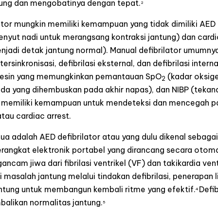
ung dan mengobatinya dengan tepat.
2
tor mungkin memiliki kemampuan yang tidak dimiliki AED de
nyut nadi untuk merangsang kontraksi jantung) dan card
enjadi detak jantung normal). Manual defibrilator umumny
tersinkronisasi, defibrilasi eksternal, dan defibrilasi intern
 mesin yang memungkinkan pemantauan SpO
(kadar oksig
2
ida yang dihembuskan pada akhir napas), dan NIBP (tekan
or memiliki kemampuan untuk mendeteksi dan mencegah p
tau cardiac arrest.
dua adalah AED defibrilator atau yang dulu dikenal sebagai 
perangkat elektronik portabel yang dirancang secara oto
ncam jiwa dari fibrilasi ventrikel (VF) dan takikardia vent
masalah jantung melalui tindakan defibrilasi, penerapan 
ntung untuk membangun kembali ritme yang efektif.
Defi
4
alikan normalitas jantung.
5