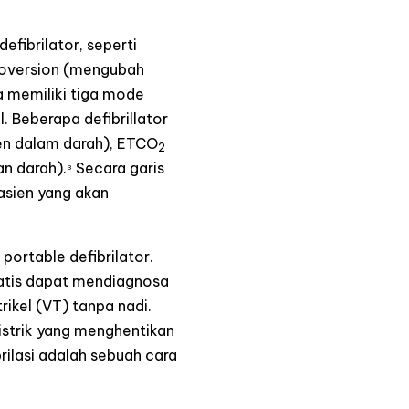
fibrilator, seperti
ioversion (mengubah
a memiliki tiga mode
al. Beberapa defibrillator
en dalam darah), ETCO
2
an darah).
Secara garis
3
asien yang akan
portable defibrilator.
matis dapat mendiagnosa
rikel (VT) tanpa nadi.
listrik yang menghentikan
brilasi adalah sebuah cara