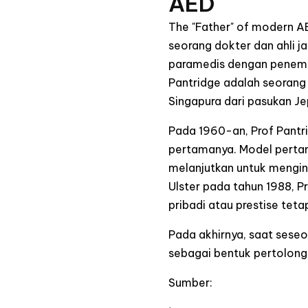
AED
The "Father" of modern AE
seorang dokter dan ahli j
paramedis dengan penemua
Pantridge adalah seorang 
Singapura dari pasukan J
Pada 1960-an, Prof Pantr
pertamanya. Model pertama
melanjutkan untuk mengin
Ulster pada tahun 1988, 
pribadi atau prestise te
Pada akhirnya, saat seseor
sebagai bentuk pertolonga
Sumber: