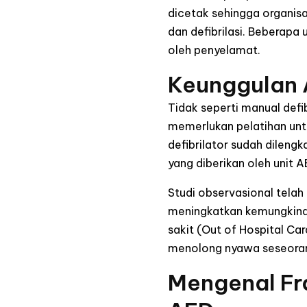
dicetak sehingga organis
dan defibrilasi. Beberapa
oleh penyelamat.
Keunggulan 
Tidak seperti manual defib
memerlukan pelatihan untu
defibrilator sudah dileng
yang diberikan oleh unit A
Studi observasional tela
meningkatkan kemungkinan 
sakit (Out of Hospital Ca
menolong nyawa seseorang
Mengenal Fra