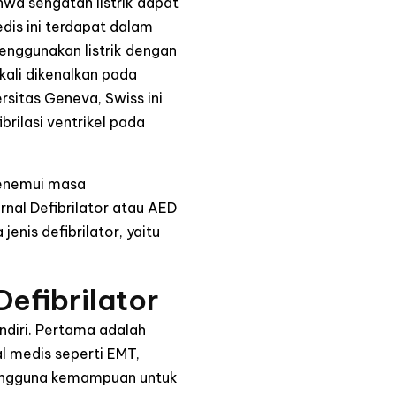
wa sengatan listrik dapat
is ini terdapat dalam
menggunakan listrik dengan
kali dikenalkan pada
ersitas Geneva, Swiss ini
rilasi ventrikel pada
menemui masa
nal Defibrilator atau AED
enis defibrilator, yaitu
efibrilator
ndiri. Pertama adalah
al medis seperti EMT,
 pengguna kemampuan untuk