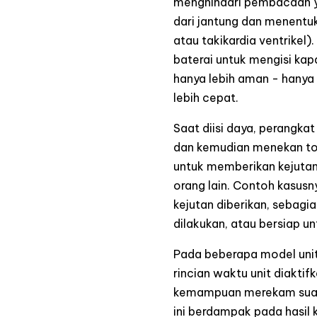
menghindari pembacaan ya
dari jantung dan menentuk
atau takikardia ventrikel
baterai untuk mengisi kap
hanya lebih aman - hanya 
lebih cepat.
Saat diisi daya, perangk
dan kemudian menekan to
untuk memberikan kejutan
orang lain. Contoh kasus
kejutan diberikan, sebagi
dilakukan, atau bersiap u
Pada beberapa model unit
rincian waktu unit diaktif
kemampuan merekam suara
ini berdampak pada hasil