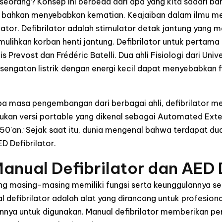
orang? Konsep ini berbeda dari apa yang kita sadari bah
bahkan menyebabkan kematian. Keajaiban dalam ilmu med
lator. Defibrilator adalah stimulator detak jantung yang 
ulihkan korban henti jantung. Defibrilator untuk pertama 
 Prevost dan Frédéric Batelli. Dua ahli Fisiologi dari Univ
gatan listrik dengan energi kecil dapat menyebabkan fib
a masa pengembangan dari berbagai ahli, defibrilator 
kan versi portable yang dikenal sebagai Automated Exter
950'an.
Sejak saat itu, dunia mengenal bahwa terdapat dua j
1
D Defibrilator.
nual Defibrilator dan AED D
yang masing-masing memiliki fungsi serta keunggulannya se
l defibrilator adalah alat yang dirancang untuk profesion
ainnya untuk digunakan. Manual defibrilator memberikan