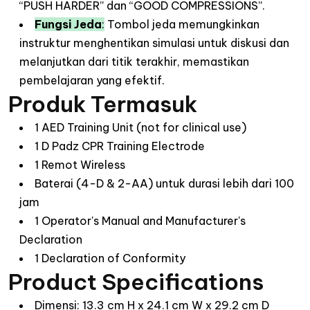
“PUSH HARDER” dan “GOOD COMPRESSIONS”.
Fungsi Jeda
:
Tombol jeda memungkinkan
instruktur menghentikan simulasi untuk diskusi dan
melanjutkan dari titik terakhir, memastikan
pembelajaran yang efektif.
Produk Termasuk
1 AED Training Unit (not for clinical use)
1 D Padz CPR Training Electrode
1 Remot Wireless
Baterai (4-D & 2-AA) untuk durasi lebih dari 100
jam
1 Operator's Manual and Manufacturer's
Declaration
1 Declaration of Conformity
Product Specifications
Dimensi: 13.3 cm H x 24.1 cm W x 29.2 cm D