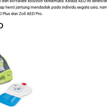
si dan software solution terkemuka. Kedua AED ini diranc
ap henti jantung mendadak pada individu segala usia, n
 Plus dan Zoll AED Pro.
D