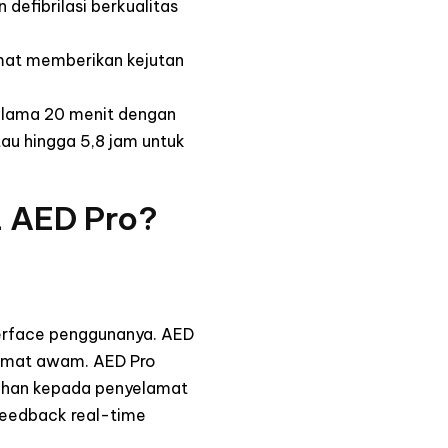
efibrilasi berkualitas
amat memberikan kejutan
selama 20 menit dengan
au hingga 5,8 jam untuk
 AED Pro?
erface penggunanya. AED
elamat awam. AED Pro
bahan kepada penyelamat
feedback real-time