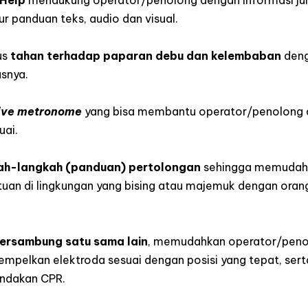
Help
mendukung operator/penolong dengan informasi ju
ur panduan teks, audio dan visual.
us
tahan terhadap paparan debu dan kelembaban
deng
asnya.
ive metronome
yang bisa membantu operator/penolong 
uai.
ah-langkah (panduan) pertolongan
sehingga memudah
an di lingkungan yang bising atau majemuk dengan oran
tersambung satu sama lain
, memudahkan operator/peno
elkan elektroda sesuai dengan posisi yang tepat, serta
indakan CPR.