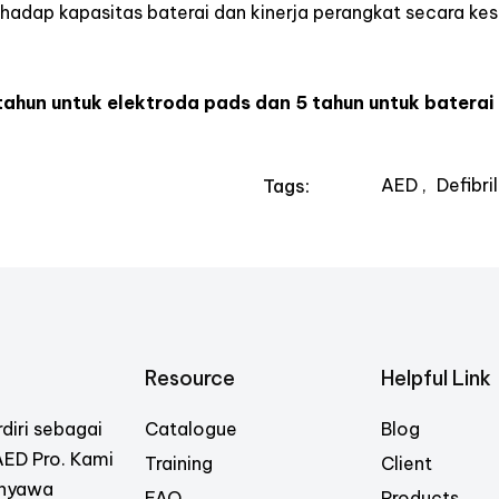
hadap kapasitas baterai dan kinerja perangkat secara kes
tahun untuk elektroda pads dan 5 tahun untuk baterai
AED
Defibri
Tags:
Resource
Helpful Link
diri sebagai
Catalogue
Blog
 AED Pro. Kami
Training
Client
 nyawa
FAQ
Products