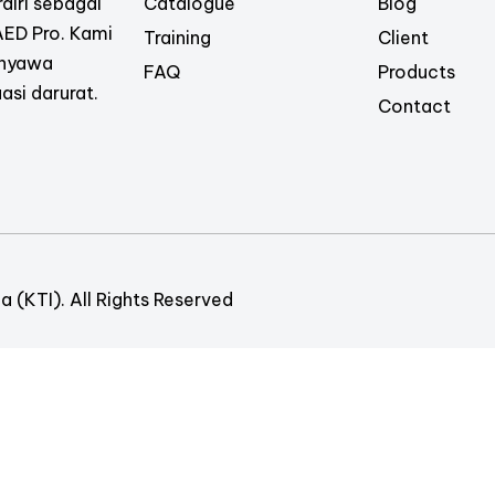
diri sebagai
Catalogue
Blog
 AED Pro. Kami
Training
Client
 nyawa
FAQ
Products
asi darurat.
Contact
 (KTI). All Rights Reserved